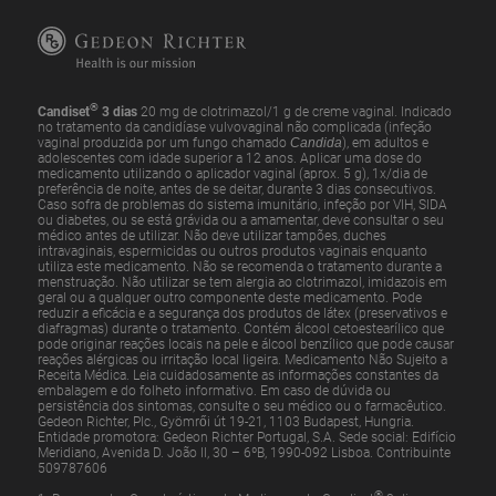
®
Candiset
3 dias
20 mg de clotrimazol/1 g de creme vaginal. Indicado
no tratamento da candidíase vulvovaginal não complicada (infeção
vaginal produzida por um fungo chamado
Candida
), em adultos e
adolescentes com idade superior a 12 anos. Aplicar uma dose do
medicamento utilizando o aplicador vaginal (aprox. 5 g), 1x/dia de
preferência de noite, antes de se deitar, durante 3 dias consecutivos.
Caso sofra de problemas do sistema imunitário, infeção por VIH, SIDA
ou diabetes, ou se está grávida ou a amamentar, deve consultar o seu
médico antes de utilizar. Não deve utilizar tampões, duches
intravaginais, espermicidas ou outros produtos vaginais enquanto
utiliza este medicamento. Não se recomenda o tratamento durante a
menstruação. Não utilizar se tem alergia ao clotrimazol, imidazois em
geral ou a qualquer outro componente deste medicamento. Pode
reduzir a eficácia e a segurança dos produtos de látex (preservativos e
diafragmas) durante o tratamento. Contém álcool cetoestearílico que
pode originar reações locais na pele e álcool benzílico que pode causar
reações alérgicas ou irritação local ligeira. Medicamento Não Sujeito a
Receita Médica. Leia cuidadosamente as informações constantes da
embalagem e do folheto informativo. Em caso de dúvida ou
persistência dos sintomas, consulte o seu médico ou o farmacêutico.
Gedeon Richter, Plc., Gyömrői út 19-21, 1103 Budapest, Hungria.
Entidade promotora: Gedeon Richter Portugal, S.A. Sede social: Edifício
Meridiano, Avenida D. João II, 30 – 6ºB, 1990-092 Lisboa. Contribuinte
509787606
®