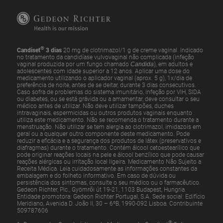
®
Candiset
3 dias
20 mg de clotrimazol/1 g de creme vaginal. Indicado
no tratamento da candidíase vulvovaginal não complicada (infeção
vaginal produzida por um fungo chamado
Candida
), em adultos e
adolescentes com idade superior a 12 anos. Aplicar uma dose do
medicamento utilizando o aplicador vaginal (aprox. 5 g), 1x/dia de
preferência de noite, antes de se deitar, durante 3 dias consecutivos.
Caso sofra de problemas do sistema imunitário, infeção por VIH, SIDA
ou diabetes, ou se está grávida ou a amamentar, deve consultar o seu
médico antes de utilizar. Não deve utilizar tampões, duches
intravaginais, espermicidas ou outros produtos vaginais enquanto
utiliza este medicamento. Não se recomenda o tratamento durante a
menstruação. Não utilizar se tem alergia ao clotrimazol, imidazois em
geral ou a qualquer outro componente deste medicamento. Pode
reduzir a eficácia e a segurança dos produtos de látex (preservativos e
diafragmas) durante o tratamento. Contém álcool cetoestearílico que
pode originar reações locais na pele e álcool benzílico que pode causar
reações alérgicas ou irritação local ligeira. Medicamento Não Sujeito a
Receita Médica. Leia cuidadosamente as informações constantes da
embalagem e do folheto informativo. Em caso de dúvida ou
persistência dos sintomas, consulte o seu médico ou o farmacêutico.
Gedeon Richter, Plc., Gyömrői út 19-21, 1103 Budapest, Hungria.
Entidade promotora: Gedeon Richter Portugal, S.A. Sede social: Edifício
Meridiano, Avenida D. João II, 30 – 6ºB, 1990-092 Lisboa. Contribuinte
509787606
®