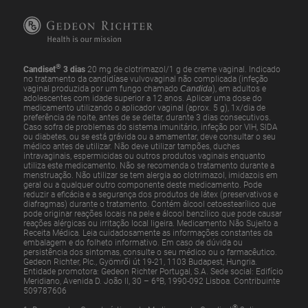
®
Candiset
3 dias
20 mg de clotrimazol/1 g de creme vaginal. Indicado
no tratamento da candidíase vulvovaginal não complicada (infeção
vaginal produzida por um fungo chamado
Candida
), em adultos e
adolescentes com idade superior a 12 anos. Aplicar uma dose do
medicamento utilizando o aplicador vaginal (aprox. 5 g), 1x/dia de
preferência de noite, antes de se deitar, durante 3 dias consecutivos.
Caso sofra de problemas do sistema imunitário, infeção por VIH, SIDA
ou diabetes, ou se está grávida ou a amamentar, deve consultar o seu
médico antes de utilizar. Não deve utilizar tampões, duches
intravaginais, espermicidas ou outros produtos vaginais enquanto
utiliza este medicamento. Não se recomenda o tratamento durante a
menstruação. Não utilizar se tem alergia ao clotrimazol, imidazois em
geral ou a qualquer outro componente deste medicamento. Pode
reduzir a eficácia e a segurança dos produtos de látex (preservativos e
diafragmas) durante o tratamento. Contém álcool cetoestearílico que
pode originar reações locais na pele e álcool benzílico que pode causar
reações alérgicas ou irritação local ligeira. Medicamento Não Sujeito a
Receita Médica. Leia cuidadosamente as informações constantes da
embalagem e do folheto informativo. Em caso de dúvida ou
persistência dos sintomas, consulte o seu médico ou o farmacêutico.
Gedeon Richter, Plc., Gyömrői út 19-21, 1103 Budapest, Hungria.
Entidade promotora: Gedeon Richter Portugal, S.A. Sede social: Edifício
Meridiano, Avenida D. João II, 30 – 6ºB, 1990-092 Lisboa. Contribuinte
509787606
®