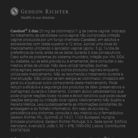
®
Candiset
3 dias
20 mg de clotrimazol/1 g de creme vaginal. Indicado
no tratamento da candidíase vulvovaginal não complicada (infeção
vaginal produzida por um fungo chamado
Candida
), em adultos e
adolescentes com idade superior a 12 anos. Aplicar uma dose do
medicamento utilizando o aplicador vaginal (aprox. 5 g), 1x/dia de
preferência de noite, antes de se deitar, durante 3 dias consecutivos.
Caso sofra de problemas do sistema imunitário, infeção por VIH, SIDA
ou diabetes, ou se está grávida ou a amamentar, deve consultar o seu
médico antes de utilizar. Não deve utilizar tampões, duches
intravaginais, espermicidas ou outros produtos vaginais enquanto
utiliza este medicamento. Não se recomenda o tratamento durante a
menstruação. Não utilizar se tem alergia ao clotrimazol, imidazois em
geral ou a qualquer outro componente deste medicamento. Pode
reduzir a eficácia e a segurança dos produtos de látex (preservativos e
diafragmas) durante o tratamento. Contém álcool cetoestearílico que
pode originar reações locais na pele e álcool benzílico que pode causar
reações alérgicas ou irritação local ligeira. Medicamento Não Sujeito a
Receita Médica. Leia cuidadosamente as informações constantes da
embalagem e do folheto informativo. Em caso de dúvida ou
persistência dos sintomas, consulte o seu médico ou o farmacêutico.
Gedeon Richter, Plc., Gyömrői út 19-21, 1103 Budapest, Hungria.
Entidade promotora: Gedeon Richter Portugal, S.A. Sede social: Edifício
Meridiano, Avenida D. João II, 30 – 6ºB, 1990-092 Lisboa. Contribuinte
509787606
®