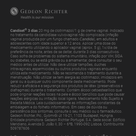
®
Candiset
3 dias
20 mg de clotrimazol/1 g de creme vaginal. Indicado
no tratamento da candidíase vulvovaginal não complicada (infeção
vaginal produzida por um fungo chamado
Candida
), em adultos e
adolescentes com idade superior a 12 anos. Aplicar uma dose do
medicamento utilizando o aplicador vaginal (aprox. 5 g), 1x/dia de
preferência de noite, antes de se deitar, durante 3 dias consecutivos.
Caso sofra de problemas do sistema imunitário, infeção por VIH, SIDA
ou diabetes, ou se está grávida ou a amamentar, deve consultar o seu
médico antes de utilizar. Não deve utilizar tampões, duches
intravaginais, espermicidas ou outros produtos vaginais enquanto
utiliza este medicamento. Não se recomenda o tratamento durante a
menstruação. Não utilizar se tem alergia ao clotrimazol, imidazois em
geral ou a qualquer outro componente deste medicamento. Pode
reduzir a eficácia e a segurança dos produtos de látex (preservativos e
diafragmas) durante o tratamento. Contém álcool cetoestearílico que
pode originar reações locais na pele e álcool benzílico que pode causar
reações alérgicas ou irritação local ligeira. Medicamento Não Sujeito a
Receita Médica. Leia cuidadosamente as informações constantes da
embalagem e do folheto informativo. Em caso de dúvida ou
persistência dos sintomas, consulte o seu médico ou o farmacêutico.
Gedeon Richter, Plc., Gyömrői út 19-21, 1103 Budapest, Hungria.
Entidade promotora: Gedeon Richter Portugal, S.A. Sede social: Edifício
Meridiano, Avenida D. João II, 30 – 6ºB, 1990-092 Lisboa. Contribuinte
509787606
®