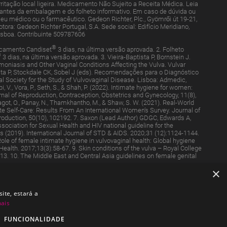
ritação local ligeira. Medicamento Não Sujeito a Receita Médica. Leia
ntes da embalagem e do folheto informativo. Em caso de dúvida ou
eu médico ou o farmacêutico. Gedeon Richter, Plc., Gyömrői út 19-21,
ora: Gedeon Richter Portugal, S.A. Sede social: Edifício Meridiano,
Lisboa. Contribuinte 509787606
®
icamento Candiset
3 dias, na última versão aprovada. 2. Folheto
®
3 dias, na última versão aprovada. 3. Vieira-Baptista P, Bornstein J.
omoniasis and Other Vaginal Conditions Affecting the Vulva. Vulvar
sta P, Stockdale CK, Sobel J (eds). Recomendações para o Diagnóstico
al Society for the Study of Vulvovaginal Disease. Lisboa: Admedic,
i, V., Vora, P., Seth, S., & Shah, P. (2022). Intimate hygiene for women:
urnal of Reproduction, Contraception, Obstetrics and Gynecology, 11(8),
 Bagot, O., Panay, N., Thamkhantho, M., & Shaw, S. W. (2021). Real-World
e Self-Care: Results From An International Women’s Survey. Journal of
duction, 50(10), 102192. 7. Saxon (Lead Author) GDGC, Edwards A,
sociation for Sexual Health and HIV national guideline for the
 (2019). International Journal of STD & AIDS. 2020;31 (12):1124-1144.
 Role of female intimate hygiene in vulvovaginal health: Global hygiene
alth. 2017;13(3):58-67. 9. Skin conditions of the vulva – Royal College
13. 10. The Middle East and Central Asia guidelines on female genital
×
ite, estará a
mais
FUNCIONALIDADE