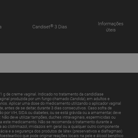
Informações
®
a
Candiset
3 Dias
úteis
1 g de creme vaginal. Indicado no tratamento da candidíase
vaginal produzida por um fungo chamado
Candida
), em adultos e
nos. Aplicar uma dose do medicamento utilizando o aplicador vaginal
ite, antes de se deitar, durante 3 dias consecutivos. Caso sofra de
ão por VIH, SIDA ou diabetes, ou se está grávida ou a amamentar, deve
r. Não deve utilizar tampões, duches intravaginais, espermicidas ou
liza este medicamento. Não se recomenda o tratamento durante a
ia ao clotrimazol, imidazois em geral ou a qualquer outro componente
ácia e a segurança dos produtos de látex (preservativos e diafragmas)
oestearílico que pode originar reações locais na pele e álcool benzílico