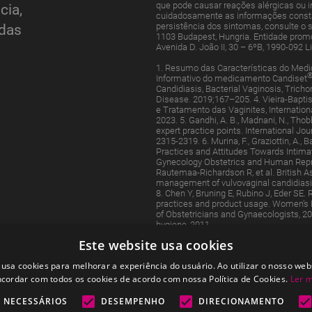
que pode causar reações alérgicas ou ir
cia,
cuidadosamente as informações consta
persistência dos sintomas, consulte o s
adas
1103 Budapest, Hungria. Entidade promot
Avenida D. João II, 30 – 6ºB, 1990-092 
1. Resumo das Características do Med
Informativo do medicamento Candiset
Candidiasis, Bacterial Vaginosis, Trich
Disease. 2019;167–205. 4. Vieira-Bapti
e Tratamento das Vaginites, Internation
2023. 5. Gandhi, A. B., Madnani, N., Thobb
expert practice points. International Jo
2315-2319. 6. Murina, F., Graziottin, A.,
Practices and Attitudes Towards Intimat
Gynecology Obstetrics and Human Repro
Rautemaa-Richardson R, et al. British As
management of vulvovaginal candidiasis
8. Chen Y, Bruning E, Rubino J, Eder SE.
practices and product usage. Women’s He
of Obstetricians and Gynaecologists, 20
hygiene, 2011.
Este website usa cookies
GRPT:043/03/2024
 usa cookies para melhorar a experiência do usuário. Ao utilizar o nosso webs
cordar com todos os cookies de acordo com nossa Política de Cookies.
Ler 
 NECESSÁRIOS
DESEMPENHO
DIRECIONAMENTO