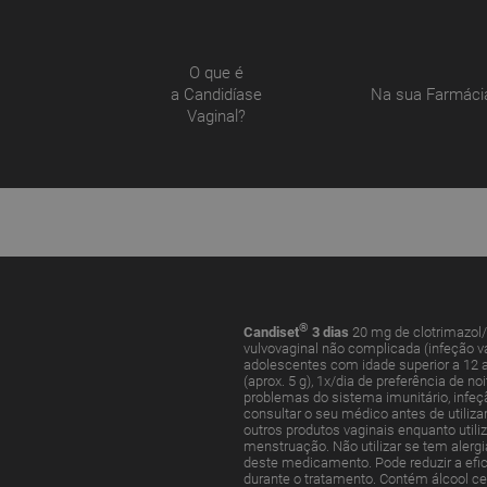
O que é
a Candidíase
Na sua Farmáci
Vaginal?
®
Candiset
3 dias
20 mg de clotrimazol/
vulvovaginal não complicada (infeção 
adolescentes com idade superior a 12 a
(aprox. 5 g), 1x/dia de preferência de no
problemas do sistema imunitário, infeç
consultar o seu médico antes de utiliza
outros produtos vaginais enquanto uti
menstruação. Não utilizar se tem alerg
deste medicamento. Pode reduzir a efic
durante o tratamento. Contém álcool cet