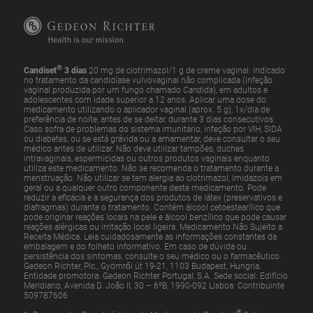
®
Candiset
3 dias
20 mg de clotrimazol/1 g de creme vaginal. Indicado
no tratamento da candidíase vulvovaginal não complicada (infeção
vaginal produzida por um fungo chamado
Candida
), em adultos e
adolescentes com idade superior a 12 anos. Aplicar uma dose do
medicamento utilizando o aplicador vaginal (aprox. 5 g), 1x/dia de
preferência de noite, antes de se deitar, durante 3 dias consecutivos.
Caso sofra de problemas do sistema imunitário, infeção por VIH, SIDA
ou diabetes, ou se está grávida ou a amamentar, deve consultar o seu
médico antes de utilizar. Não deve utilizar tampões, duches
intravaginais, espermicidas ou outros produtos vaginais enquanto
utiliza este medicamento. Não se recomenda o tratamento durante a
menstruação. Não utilizar se tem alergia ao clotrimazol, imidazois em
geral ou a qualquer outro componente deste medicamento. Pode
reduzir a eficácia e a segurança dos produtos de látex (preservativos e
diafragmas) durante o tratamento. Contém álcool cetoestearílico que
pode originar reações locais na pele e álcool benzílico que pode causar
reações alérgicas ou irritação local ligeira. Medicamento Não Sujeito a
Receita Médica. Leia cuidadosamente as informações constantes da
embalagem e do folheto informativo. Em caso de dúvida ou
persistência dos sintomas, consulte o seu médico ou o farmacêutico.
Gedeon Richter, Plc., Gyömrői út 19-21, 1103 Budapest, Hungria.
Entidade promotora: Gedeon Richter Portugal, S.A. Sede social: Edifício
Meridiano, Avenida D. João II, 30 – 6ºB, 1990-092 Lisboa. Contribuinte
509787606
®