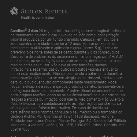
®
Candiset
3 dias
20 mg de clotrimazol/1 g de creme vaginal. Indicado
no tratamento da candidíase vulvovaginal não complicada (infeção
vaginal produzida por um fungo chamado
Candida
), em adultos e
adolescentes com idade superior a 12 anos. Aplicar uma dose do
medicamento utilizando o aplicador vaginal (aprox. 5 g), 1x/dia de
preferência de noite, antes de se deitar, durante 3 dias consecutivos.
Caso sofra de problemas do sistema imunitário, infeção por VIH, SIDA
ou diabetes, ou se está grávida ou a amamentar, deve consultar o seu
médico antes de utilizar. Não deve utilizar tampões, duches
intravaginais, espermicidas ou outros produtos vaginais enquanto
utiliza este medicamento. Não se recomenda o tratamento durante a
menstruação. Não utilizar se tem alergia ao clotrimazol, imidazois em
geral ou a qualquer outro componente deste medicamento. Pode
reduzir a eficácia e a segurança dos produtos de látex (preservativos e
diafragmas) durante o tratamento. Contém álcool cetoestearílico que
pode originar reações locais na pele e álcool benzílico que pode causar
reações alérgicas ou irritação local ligeira. Medicamento Não Sujeito a
Receita Médica. Leia cuidadosamente as informações constantes da
embalagem e do folheto informativo. Em caso de dúvida ou
persistência dos sintomas, consulte o seu médico ou o farmacêutico.
Gedeon Richter, Plc., Gyömrői út 19-21, 1103 Budapest, Hungria.
Entidade promotora: Gedeon Richter Portugal, S.A. Sede social: Edifício
Meridiano, Avenida D. João II, 30 – 6ºB, 1990-092 Lisboa. Contribuinte
509787606
®